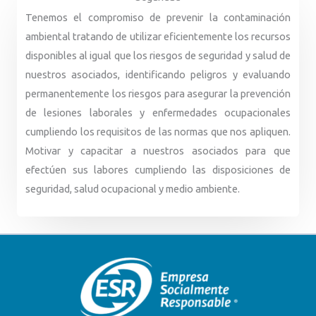
Tenemos el compromiso de prevenir la contaminación
ambiental tratando de utilizar eficientemente los recursos
disponibles al igual que los riesgos de seguridad y salud de
nuestros asociados, identificando peligros y evaluando
permanentemente los riesgos para asegurar la prevención
de lesiones laborales y enfermedades ocupacionales
cumpliendo los requisitos de las normas que nos apliquen.
Motivar y capacitar a nuestros asociados para que
efectúen sus labores cumpliendo las disposiciones de
seguridad, salud ocupacional y medio ambiente.