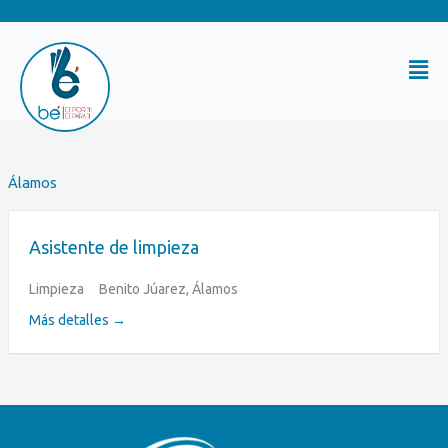
Ir
al
Mai
contenido
Me
Álamos
Asistente de limpieza
Limpieza
Benito Júarez
Álamos
Más detalles